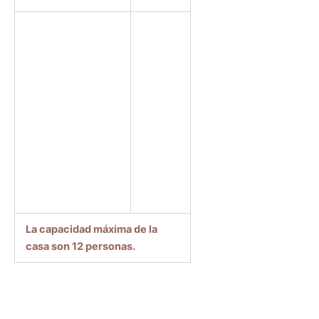
RESTO DEL
AÑO
RESERVA
MINIMA DE 2
NOCHES
PRECIOS
ESPECIALES
PARA MAS
DE 2
NOCHES
La capacidad máxima de la
casa son 12 personas.
Puedes realizar una reserva utilizando el siguiente
procedimiento: