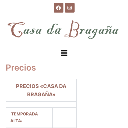
Ir
Facebook
Instagram
al
contenido
Menú
Precios
PRECIOS «CASA DA
BRAGAÑA»
TEMPORADA
350 € /
ALTA:
NOCHE