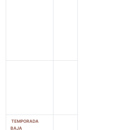
15 DE
JUNIO AL 15
DE
SEPTIEMBRE
RESERVA
MINIMA DE 5
NOCHES
DIAS
FESTIVOS
(SEMANA
SANTA,
NAVIDADES
Y PUENTES)
TEMPORADA
300 € /
BAJA
NOCHE